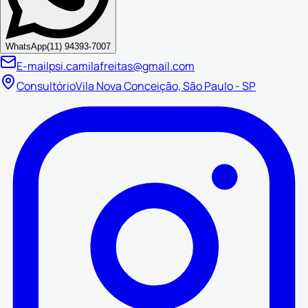
WhatsApp
(11) 94393-7007
E-mail
psi.camilafreitas@gmail.com
Consultório
Vila Nova Conceição, São Paulo - SP