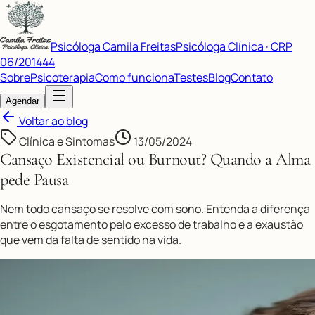
Psicóloga Camila Freitas
Psicóloga Clínica · CRP
06/201444
Sobre
Psicoterapia
Como funciona
Testes
Blog
Contato
Agendar
Voltar ao blog
Clínica e Sintomas
13/05/2024
Cansaço Existencial ou Burnout? Quando a Alma
pede Pausa
Nem todo cansaço se resolve com sono. Entenda a diferença
entre o esgotamento pelo excesso de trabalho e a exaustão
que vem da falta de sentido na vida.