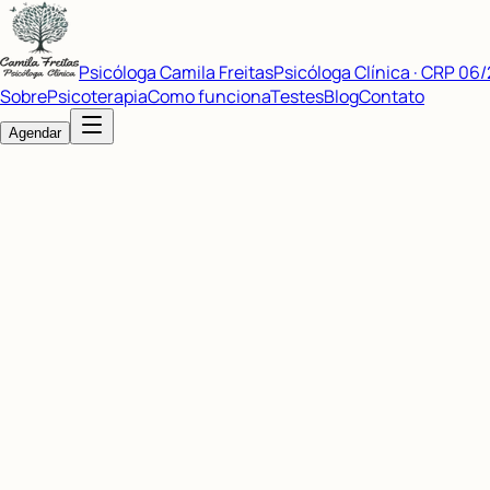
Psicóloga Camila Freitas
Psicóloga Clínica · CRP 06
Sobre
Psicoterapia
Como funciona
Testes
Blog
Contato
Agendar
Avaliação de Nível de Ansiedade
Um questionário rápido baseado em protocolos clínicos para i