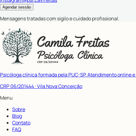
Agendar sessão
Mensagens tratadas com sigilo e cuidado profissional.
Psicóloga clínica formada pela PUC-SP. Atendimento online e
CRP 06/201444
· Vila Nova Conceição
Menu
Sobre
Blog
Contato
FAQ