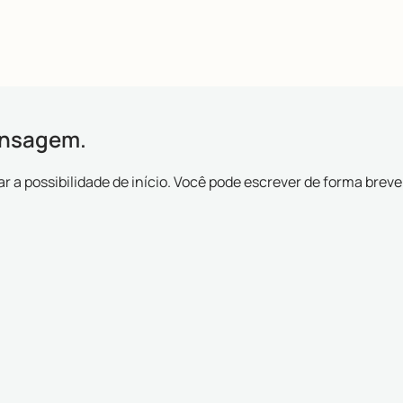
se você já está entrando em um quadro de esgotamento profis
ensagem.
 a possibilidade de início. Você pode escrever de forma breve