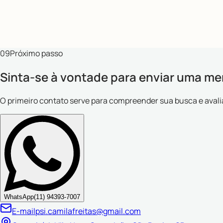
Teste de Burnout vs Cansaço
Descubra se o que você sente é apenas cansaço da rotina ou 
09
Próximo passo
Sinta-se à vontade para enviar uma m
O primeiro contato serve para compreender sua busca e avaliar
WhatsApp
(11) 94393-7007
E-mail
psi.camilafreitas@gmail.com