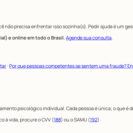
ê não precisa enfrentar isso sozinha(o). Pedir ajuda é um ge
l) e online em todo o Brasil.
Agende sua consulta
.
tar
·
Por que pessoas competentes se sentem uma fraude? En
mento psicológico individual. Cada pessoa é única; o que é de
co à vida, procure o CVV (
188
) ou o SAMU (
192
).