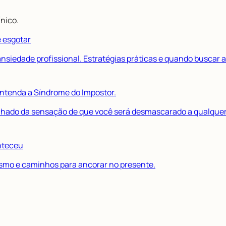
nico.
e esgotar
siedade profissional. Estratégias práticas e quando buscar a
ntenda a Síndrome do Impostor.
hado da sensação de que você será desmascarado a qualque
onteceu
smo e caminhos para ancorar no presente.