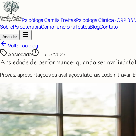
Psicóloga Camila Freitas
Psicóloga Clínica · CRP 06
Sobre
Psicoterapia
Como funciona
Testes
Blog
Contato
Agendar
Voltar ao blog
Ansiedade
10/05/2025
Ansiedade de performance: quando ser avaliada(o)
Provas, apresentações ou avaliações laborais podem travar. E