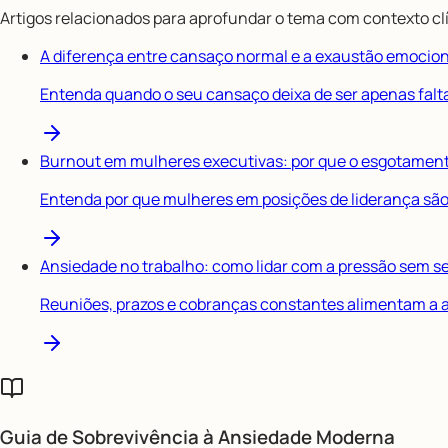
Artigos relacionados para aprofundar o tema com contexto clí
A diferença entre cansaço normal e a exaustão emocio
Entenda quando o seu cansaço deixa de ser apenas falt
Burnout em mulheres executivas: por que o esgotament
Entenda por que mulheres em posições de liderança são 
Ansiedade no trabalho: como lidar com a pressão sem s
Reuniões, prazos e cobranças constantes alimentam a an
Guia de Sobrevivência à
Ansiedade Moderna