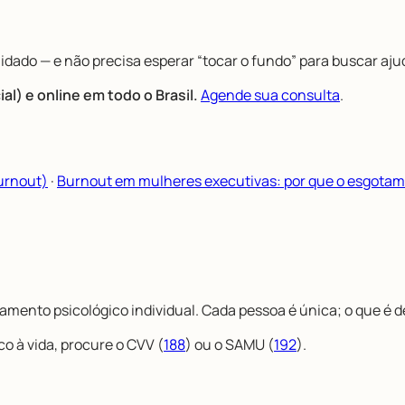
idado — e não precisa esperar “tocar o fundo” para buscar aju
l) e online em todo o Brasil.
Agende sua consulta
.
urnout)
·
Burnout em mulheres executivas: por que o esgotam
mento psicológico individual. Cada pessoa é única; o que é de
co à vida, procure o CVV (
188
) ou o SAMU (
192
).