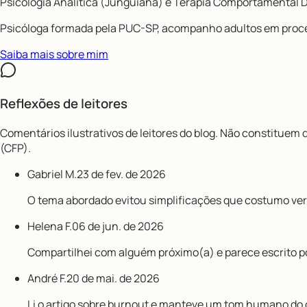
Psicologia Analítica (Junguiana) e Terapia Comportamental D
Psicóloga formada pela PUC-SP, acompanho adultos em proc
Saiba mais sobre mim
Reflexões de leitores
Comentários ilustrativos de leitores do blog. Não constituem
(CFP).
Gabriel M.
23 de fev. de 2026
O tema abordado evitou simplificações que costumo ver 
Helena F.
06 de jun. de 2026
Compartilhei com alguém próximo(a) e parece escrito por 
André F.
20 de mai. de 2026
Li o artigo sobre burnout e manteve um tom humano do 