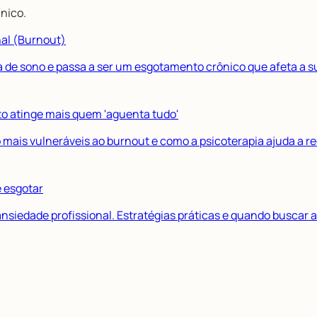
nico.
nal (Burnout)
a de sono e passa a ser um esgotamento crônico que afeta a 
o atinge mais quem 'aguenta tudo'
mais vulneráveis ao burnout e como a psicoterapia ajuda a rec
e esgotar
siedade profissional. Estratégias práticas e quando buscar a