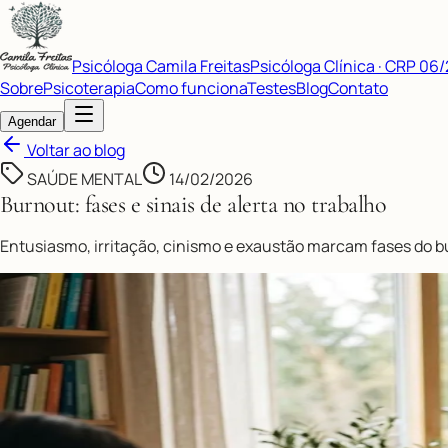
Psicóloga Camila Freitas
Psicóloga Clínica · CRP 06
Sobre
Psicoterapia
Como funciona
Testes
Blog
Contato
Agendar
Voltar ao blog
SAÚDE MENTAL
14/02/2026
Burnout: fases e sinais de alerta no trabalho
Entusiasmo, irritação, cinismo e exaustão marcam fases do bu