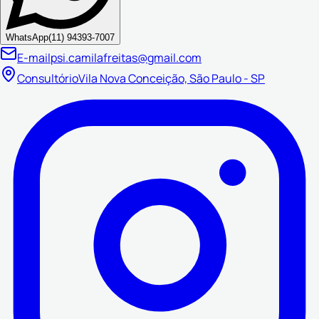
WhatsApp
(11) 94393-7007
E-mail
psi.camilafreitas@gmail.com
Consultório
Vila Nova Conceição, São Paulo - SP