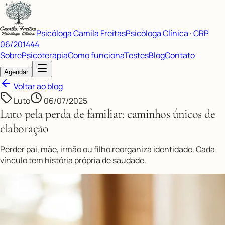
Psicóloga Camila Freitas
Psicóloga Clínica · CRP
06/201444
Sobre
Psicoterapia
Como funciona
Testes
Blog
Contato
Agendar
Voltar ao blog
Luto
06/07/2025
Luto pela perda de familiar: caminhos únicos de
elaboração
Perder pai, mãe, irmão ou filho reorganiza identidade. Cada
vínculo tem história própria de saudade.