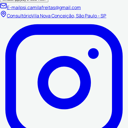
E-mail
psi.camilafreitas@gmail.com
Consultório
Vila Nova Conceição, São Paulo - SP