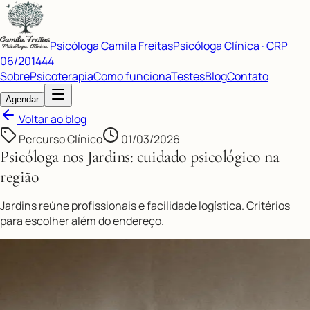
Psicóloga Camila Freitas
Psicóloga Clínica · CRP
06/201444
Sobre
Psicoterapia
Como funciona
Testes
Blog
Contato
Agendar
Voltar ao blog
Percurso Clínico
01/03/2026
Psicóloga nos Jardins: cuidado psicológico na
região
Jardins reúne profissionais e facilidade logística. Critérios
para escolher além do endereço.