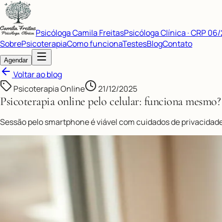
Psicóloga Camila Freitas
Psicóloga Clínica · CRP 06
Sobre
Psicoterapia
Como funciona
Testes
Blog
Contato
Agendar
Voltar ao blog
Psicoterapia Online
21/12/2025
Psicoterapia online pelo celular: funciona mesmo?
Sessão pelo smartphone é viável com cuidados de privacidade