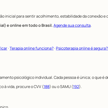
ão inicial para sentir acolhimento, estabilidade da conexão e
l) e online em todo o Brasil.
Agende sua consulta
.
ficar
·
Terapia online funciona?
·
Psicoterapia online é segura? 
mento psicológico individual. Cada pessoa é única; o que é de
co à vida, procure o CVV (
188
) ou o SAMU (
192
).
nico.