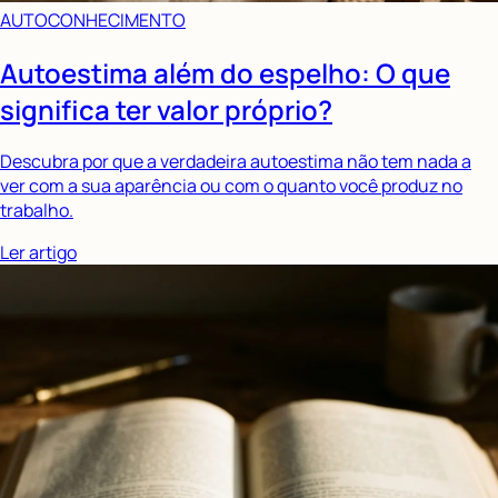
AUTOCONHECIMENTO
Autoestima além do espelho: O que
significa ter valor próprio?
Descubra por que a verdadeira autoestima não tem nada a
ver com a sua aparência ou com o quanto você produz no
trabalho.
Ler artigo