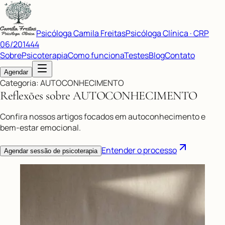
Psicóloga Camila Freitas
Psicóloga Clínica · CRP
06/201444
Sobre
Psicoterapia
Como funciona
Testes
Blog
Contato
Agendar
Categoria: AUTOCONHECIMENTO
Reflexões sobre
AUTOCONHECIMENTO
Confira nossos artigos focados em autoconhecimento e
bem-estar emocional.
Entender o processo
Agendar sessão de psicoterapia