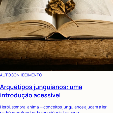
AUTOCONHECIMENTO
Arquétipos junguianos: uma
introdução acessível
Herói, sombra, anima — conceitos junguianos ajudam a ler
padrões profundos da experiência humana.