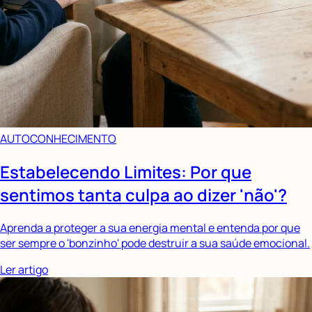
AUTOCONHECIMENTO
Estabelecendo Limites: Por que
sentimos tanta culpa ao dizer 'não'?
Aprenda a proteger a sua energia mental e entenda por que
ser sempre o 'bonzinho' pode destruir a sua saúde emocional.
Ler artigo