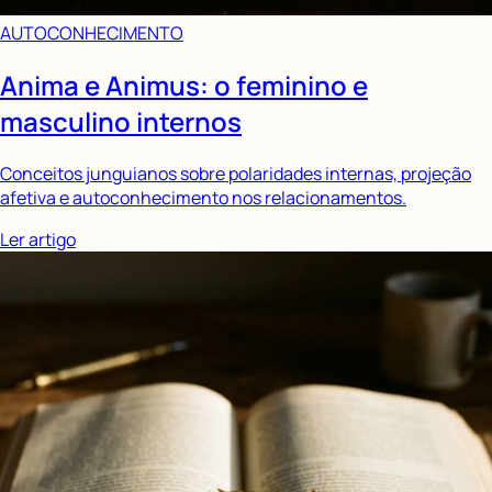
AUTOCONHECIMENTO
Anima e Animus: o feminino e
masculino internos
Conceitos junguianos sobre polaridades internas, projeção
afetiva e autoconhecimento nos relacionamentos.
Ler artigo