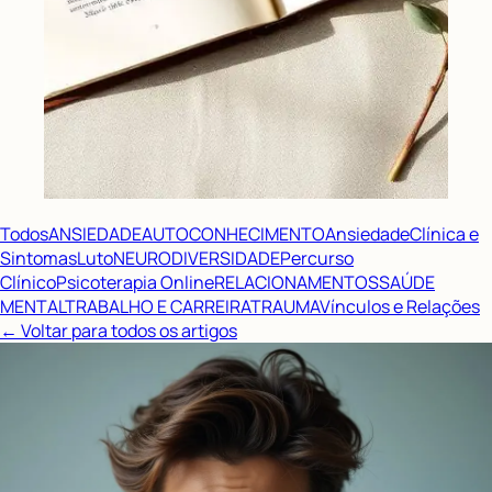
Todos
ANSIEDADE
AUTOCONHECIMENTO
Ansiedade
Clínica e
Sintomas
Luto
NEURODIVERSIDADE
Percurso
Clínico
Psicoterapia Online
RELACIONAMENTOS
SAÚDE
MENTAL
TRABALHO E CARREIRA
TRAUMA
Vínculos e Relações
← Voltar para todos os artigos