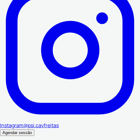
Instagram
@psi.cavfreitas
Agendar sessão