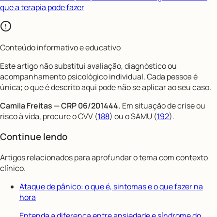
que a terapia pode fazer
Conteúdo informativo e educativo
Este artigo não substitui avaliação, diagnóstico ou
acompanhamento psicológico individual. Cada pessoa é
única; o que é descrito aqui pode não se aplicar ao seu caso.
Camila Freitas — CRP 06/201444.
Em situação de crise ou
risco à vida, procure o CVV (
188
) ou o SAMU (
192
).
Continue lendo
Artigos relacionados para aprofundar o tema com contexto
clínico.
Ataque de pânico: o que é, sintomas e o que fazer na
hora
Entenda a diferença entre ansiedade e síndrome do