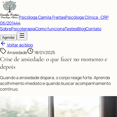
Psicóloga Camila Freitas
Psicóloga Clínica · CRP
06/201444
Sobre
Psicoterapia
Como funciona
Testes
Blog
Contato
Agendar
Voltar ao blog
Ansiedade
18/01/2025
Crise de ansiedade: o que fazer no momento e
depois
Quando a ansiedade dispara, o corpo reage forte. Aprenda
acolhimento imediato e quando buscar acompanhamento
contínuo.