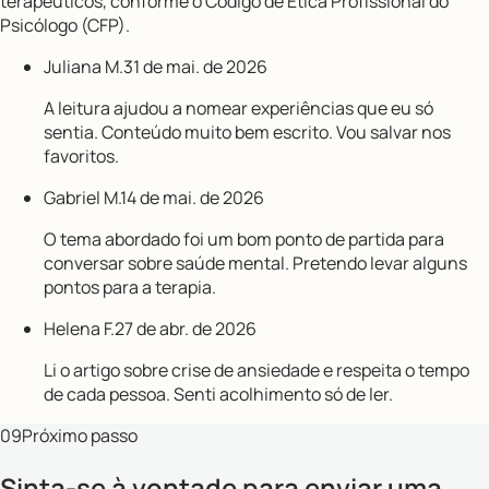
terapêuticos, conforme o Código de Ética Profissional do
Psicólogo (CFP).
Juliana M.
31 de mai. de 2026
A leitura ajudou a nomear experiências que eu só
sentia. Conteúdo muito bem escrito. Vou salvar nos
favoritos.
Gabriel M.
14 de mai. de 2026
O tema abordado foi um bom ponto de partida para
conversar sobre saúde mental. Pretendo levar alguns
pontos para a terapia.
Helena F.
27 de abr. de 2026
Li o artigo sobre crise de ansiedade e respeita o tempo
de cada pessoa. Senti acolhimento só de ler.
09
Próximo passo
Sinta-se à vontade para enviar uma