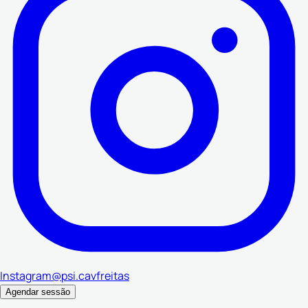
Instagram
@psi.cavfreitas
Agendar sessão