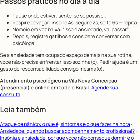
Passos práticos no dia a dia
Pause onde estiver; sente-se se possível.
Respire devagar: inspire 4s, segure 2s, solte 6s — repita.
Nomeie em voz baixa: “isso é ansiedade, vai passar”.
Depois, registre gatilhos e considere conversar com
psicóloga.
Se a ansiedade tem ocupado espaço demais na sua rotina,
você não precisa enfrentar isso sozinha(o). Pedir ajuda é um
gesto de responsabilidade consigo mesma(o).
Atendimento psicológico na Vila Nova Conceição
(presencial) e online em todo o Brasil.
Agende sua
consulta
.
Leia também
Ataque de pânico: o que é, sintomas e o que fazer na hora
·
Ansiedade: quando buscar acompanhamento profissional?
·
Insônia e ansiedade: por que você não consegue dormir e o