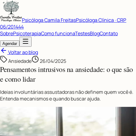
Psicóloga Camila Freitas
Psicóloga Clínica · CRP
06/201444
Sobre
Psicoterapia
Como funciona
Testes
Blog
Contato
Agendar
Voltar ao blog
Ansiedade
26/04/2025
Pensamentos intrusivos na ansiedade: o que são
e como lidar
Ideias involuntárias assustadoras não definem quem você é.
Entenda mecanismos e quando buscar ajuda.